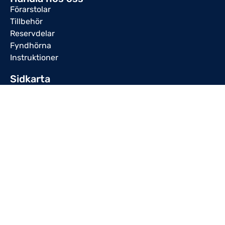
Förarstolar
Tillbehör
Reservdelar
Fyndhörna
Instruktioner
Sidkarta
Svensk Hytt-Comfort AB
Köpvillkor
Kontakta oss
Integritetspolicy
Digital produktkatalog 2026