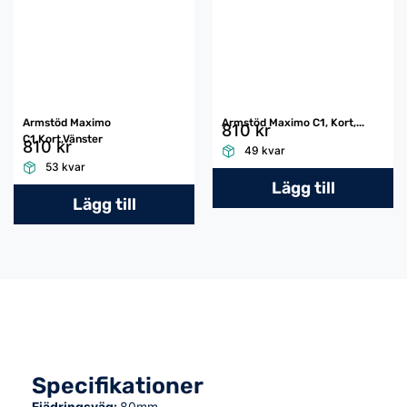
Armstöd Maximo
Armstöd Maximo C1, Kort,...
810 kr
C1,Kort,Vänster
810 kr
49 kvar
53 kvar
Lägg till
Lägg till
Specifikationer
Fjädringsväg:
80mm