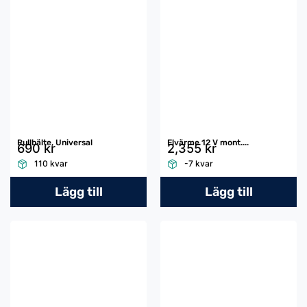
Rullbälte, Universal
Elvärme 12 V mont....
690 kr
2,355 kr
110 kvar
-7 kvar
Lägg till
Lägg till