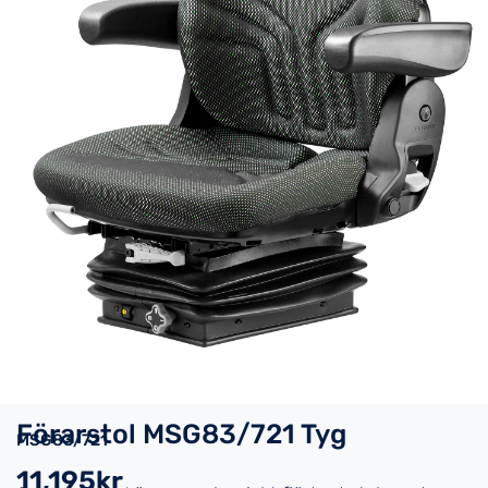
Förarstol MSG83/721 Tyg
MSG83/721
11,195kr