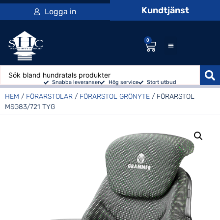
Kundtjänst
Logga in
0
Snabba leveranser
Hög service
Stort utbud
HEM
/
FÖRARSTOLAR
/
FÖRARSTOL GRÖNYTE
/ FÖRARSTOL
MSG83/721 TYG