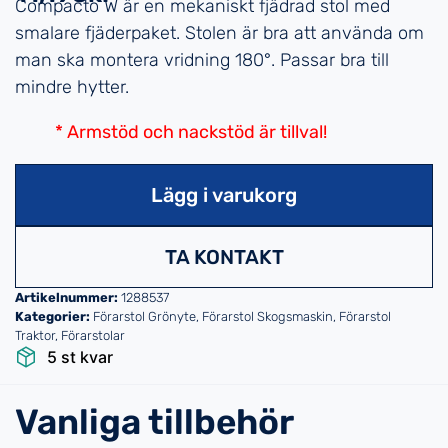
Compacto W är en mekaniskt fjädrad stol med
smalare fjäderpaket. Stolen är bra att använda om
man ska montera vridning 180°. Passar bra till
mindre hytter.
* Armstöd och nackstöd är tillval!
Lägg i varukorg
TA KONTAKT
Artikelnummer:
1288537
Kategorier:
Förarstol Grönyte
,
Förarstol Skogsmaskin
,
Förarstol
Traktor
,
Förarstolar
5 st kvar
Vanliga tillbehör