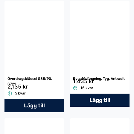
Överdragsklädsel S85/90,
Ryggförlängning, Tyg, Antracit
1,435 kr
S721
2,135 kr
16 kvar
5 kvar
Lägg till
Lägg till