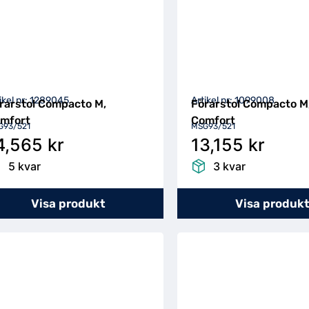
ikel nr: 1289045
Artikel nr: 1099008
rarstol Compacto M,
Förarstol Compacto M
mfort
Comfort
G93/521
MSG93/521
4,565 kr
13,155 kr
5 kvar
3 kvar
Visa produkt
Visa produk