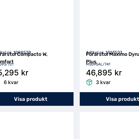
ikel nr: 1288538
Artikel nr: 1323523
rarstol Compacto W,
Förarstol Maximo Dyn
mfort
Plus
G93/721
MSG95AL/741
5,295 kr
46,895 kr
6 kvar
3 kvar
Visa produkt
Visa produk