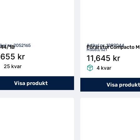
ikel nr: 2052165
Artikel nr: 1289044
44/1B
Förarstol Compacto M,
MSG83/521
,655 kr
11,645 kr
25 kvar
4 kvar
Visa produkt
Visa produk