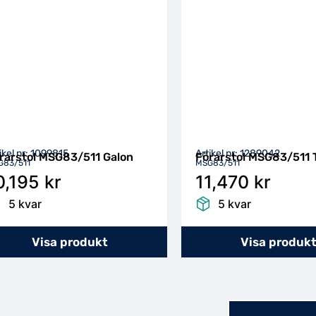
ikel nr: 1099815
Artikel nr: 1289042
rarstol MSG83/511 Galon
Förarstol MSG83/511 
G83/511
MSG83/511
0,195 kr
11,470 kr
5 kvar
5 kvar
Visa produkt
Visa produk