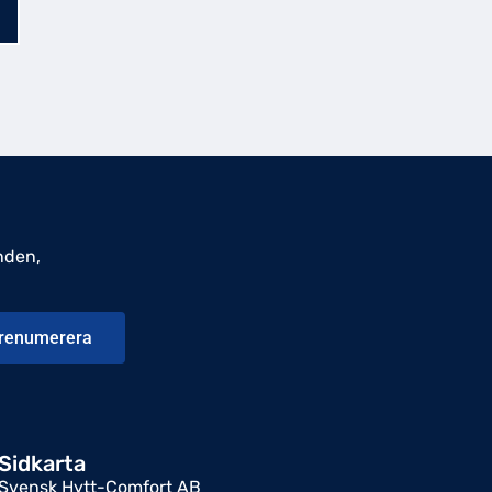
nden,
renumerera
Sidkarta
Svensk Hytt-Comfort AB