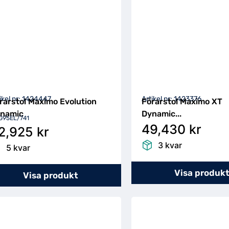
ikel nr: 1424447
Artikel nr: 1423376
rarstol Maximo Evolution
Förarstol Maximo XT
namic
Dynamic...
G95EL/741
49,430 kr
2,925 kr
3 kvar
5 kvar
Visa produk
Visa produkt