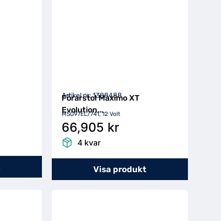
Artikel nr: 1388488
Förarstol Maximo XT
Evolution...
MSG97EL/741, 12 Volt
66,905 kr
4 kvar
t
Visa produkt