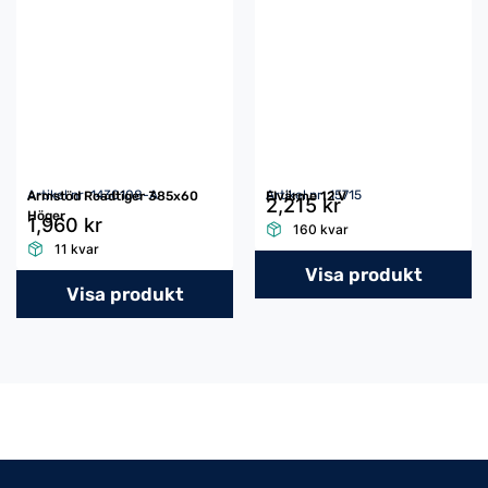
Artikel nr: 1430108-A
Artikel nr: 15715
Armstöd Roadtiger 385x60
Elvärme 12 V
2,215 kr
Höger
1,960 kr
160 kvar
11 kvar
Visa produkt
Visa produkt