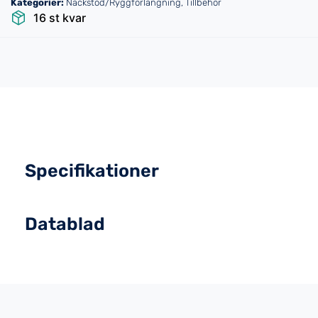
Kategorier:
Nackstöd/Ryggförlängning
,
Tillbehör
16 st kvar
Specifikationer
Datablad