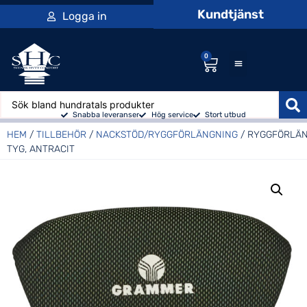
Kundtjänst
Logga in
0
Snabba leveranser
Hög service
Stort utbud
HEM
/
TILLBEHÖR
/
NACKSTÖD/RYGGFÖRLÄNGNING
/ RYGGFÖRLÄN
TYG, ANTRACIT