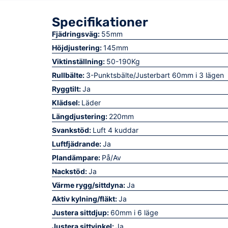
Specifikationer
Fjädringsväg:
55mm
Höjdjustering:
145mm
Viktinställning:
50-190Kg
Rullbälte:
3-Punktsbälte/Justerbart 60mm i 3 lägen
Ryggtilt:
Ja
Klädsel:
Läder
Längdjustering:
220mm
Svankstöd:
Luft 4 kuddar
Luftfjädrande:
Ja
Plandämpare:
På/Av
Nackstöd:
Ja
Värme rygg/sittdyna:
Ja
Aktiv kylning/fläkt:
Ja
Justera sittdjup:
60mm i 6 läge
Justera sittvinkel:
Ja