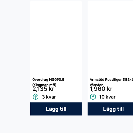
Överdrag MSG90.5
Armstöd Roadtiger 385x
(Kingman mfl)
Vänster
2,135 kr
1,960 kr
3 kvar
10 kvar
Lägg till
Lägg till