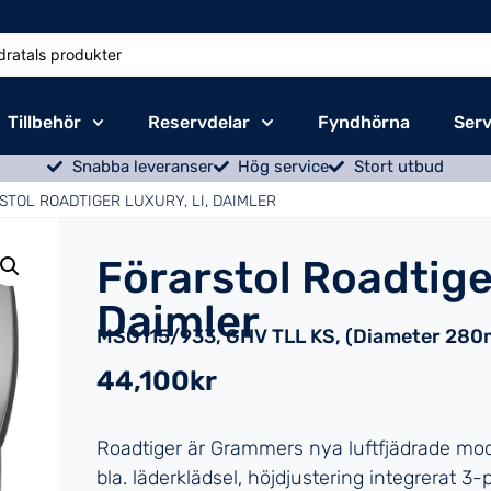
Tillbehör
Reservdelar
Fyndhörna
Serv
Snabba leveranser
Hög service
Stort utbud
STOL ROADTIGER LUXURY, LI, DAIMLER
Förarstol Roadtiger
Daimler
MSG115/933, GHV TLL KS, (Diameter 28
44,100kr
Roadtiger är Grammers nya luftfjädrade mode
bla. läderklädsel, höjdjustering integrerat 3-