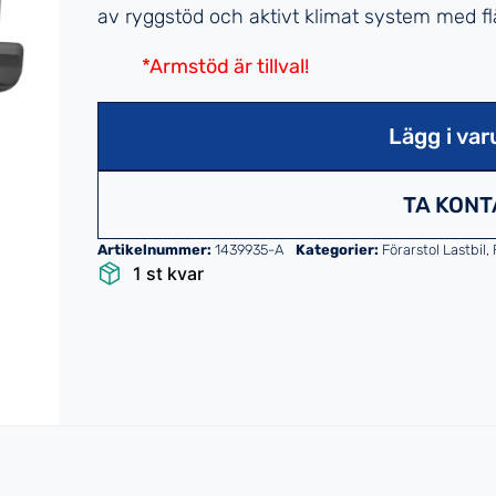
av ryggstöd och aktivt klimat system med fl
*Armstöd är tillval!
Lägg i var
TA KONT
Artikelnummer:
1439935-A
Kategorier:
Förarstol Lastbil
,
1 st kvar