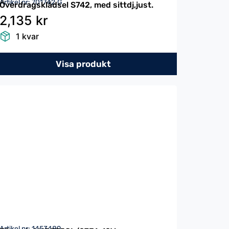
Artikel nr: 701742.G
Överdragsklädsel S742, med sittdj,just.
2,135 kr
1 kvar
Visa produkt
Artikel nr: 1453489