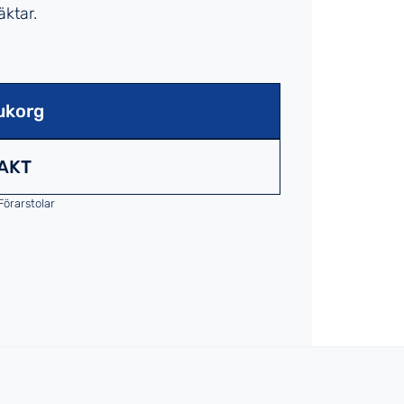
äktar.
ukorg
AKT
Förarstolar