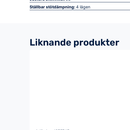
Ställbar stötdämpning:
4 lägen
Liknande produkter