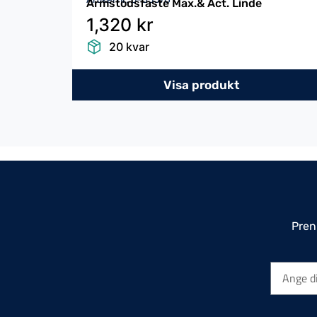
Armstödsfäste Max.& Act. Linde
1,320 kr
20 kvar
Visa produkt
Pren