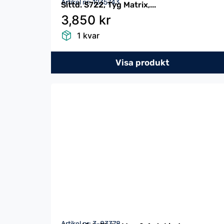
Artikel nr: 1235743
Sittd. S722, Tyg Matrix,...
3,850 kr
1 kvar
Visa produkt
Artikel nr: 3-83378