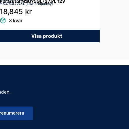
Förarstol MSG75GL/2731, 12V
MSG75GL/2731, (Low Frequensy)
18,845 kr
3 kvar
Visa produkt
nden,
renumerera