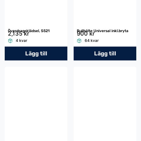
Överdragsklädsel, S521
Rullbälte Universal inkl.bryta
2,135 kr
900 kr
4 kvar
64 kvar
Lägg till
Lägg till