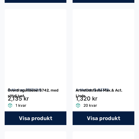
Artikel nr: 701742.G
Artikel nr: 3-83378
Överdragsklädsel S742, med
Armstödsfäste Max.& Act.
sittdj,just.
Linde
2,135 kr
1,320 kr
1 kvar
20 kvar
Visa produkt
Visa produkt