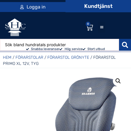
Kundtjänst
Logga in
0
Snabba leveranser
Hög service
Stort utbud
HEM
/
FÖRARSTOLAR
/
FÖRARSTOL GRÖNYTE
/ FÖRARSTOL
PRIMO XL 12V, TYG