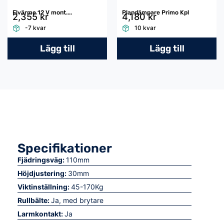
Elvärme 12 V mont....
Plandämpare Primo Kpl
2,355 kr
4,180 kr
-7 kvar
10 kvar
Lägg till
Lägg till
Specifikationer
Fjädringsväg:
110mm
Höjdjustering:
30mm
Viktinställning:
45-170Kg
Rullbälte:
Ja, med brytare
Larmkontakt:
Ja