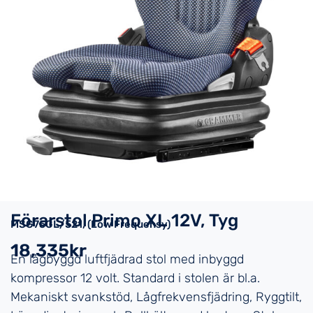
Förarstol Primo XL 12V, Tyg
MSG75GL/521, (Low Frequensy)
18,335kr
En lågbyggd luftfjädrad stol med inbyggd
kompressor 12 volt. Standard i stolen är bl.a.
Mekaniskt svankstöd, Lågfrekvensfjädring, Ryggtilt,