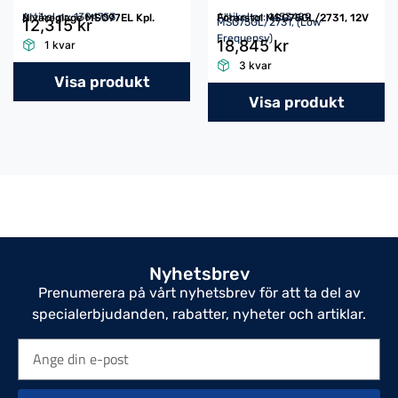
Artikel nr: 1304753
Artikel nr: 1453489
Nivåreglage MSG97EL Kpl.
Förarstol MSG75GL/2731, 12V
12,315 kr
MSG75GL/2731, (Low
Frequensy)
18,845 kr
1 kvar
3 kvar
Visa produkt
Visa produkt
Nyhetsbrev
Prenumerera på vårt nyhetsbrev för att ta del av
specialerbjudanden, rabatter, nyheter och artiklar.