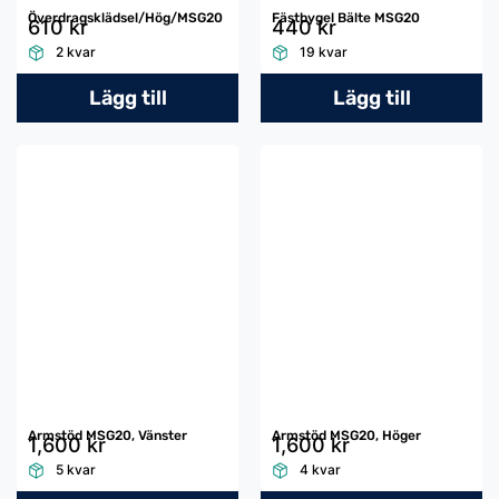
Överdragsklädsel/Hög/MSG20
Fästbygel Bälte MSG20
610 kr
440 kr
2 kvar
19 kvar
Lägg till
Lägg till
Armstöd MSG20, Vänster
Armstöd MSG20, Höger
1,600 kr
1,600 kr
5 kvar
4 kvar