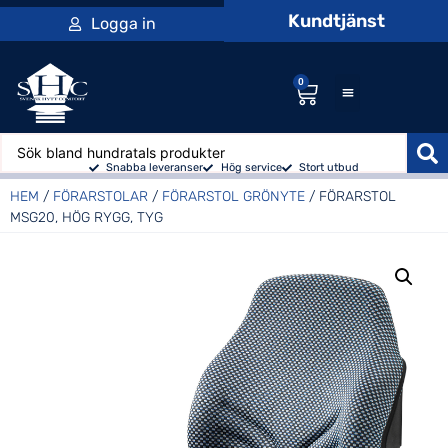
Kundtjänst
Logga in
0
Snabba leveranser
Hög service
Stort utbud
HEM
/
FÖRARSTOLAR
/
FÖRARSTOL GRÖNYTE
/ FÖRARSTOL
MSG20, HÖG RYGG, TYG