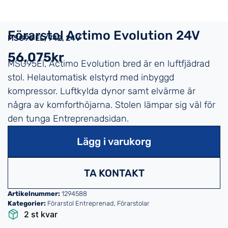
Förarstol Actimo Evolution 24V
MSG95 EL/742, 24V
56,075kr
MSG95El, Actimo Evolution bred är en luftfjädrad
stol. Helautomatisk elstyrd med inbyggd
kompressor. Luftkylda dynor samt elvärme är
några av komforthöjarna. Stolen lämpar sig väl för
den tunga Entreprenadsidan.
Lägg i varukorg
TA KONTAKT
Artikelnummer:
1294588
Kategorier:
Förarstol Entreprenad
,
Förarstolar
2 st kvar