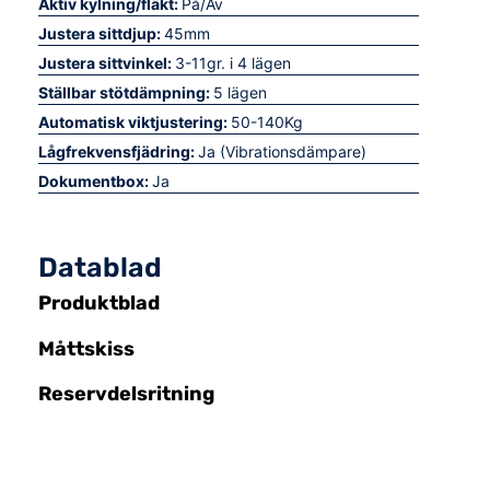
Aktiv kylning/fläkt:
På/Av
Justera sittdjup:
45mm
Justera sittvinkel:
3-11gr. i 4 lägen
Ställbar stötdämpning:
5 lägen
Automatisk viktjustering:
50-140Kg
Lågfrekvensfjädring:
Ja (Vibrationsdämpare)
Dokumentbox:
Ja
Datablad
Produktblad
Måttskiss
Reservdelsritning