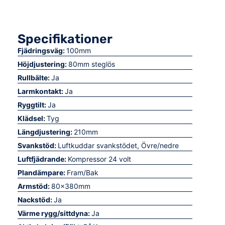
Specifikationer
Fjädringsväg:
100mm
Höjdjustering:
80mm steglös
Rullbälte:
Ja
Larmkontakt:
Ja
Ryggtilt:
Ja
Klädsel:
Tyg
Längdjustering:
210mm
Svankstöd:
Luftkuddar svankstödet, Övre/nedre
Luftfjädrande:
Kompressor 24 volt
Plandämpare:
Fram/Bak
Armstöd:
80x380mm
Nackstöd:
Ja
Värme rygg/sittdyna:
Ja