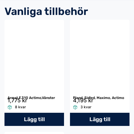
Vanliga tillbehör
Armst.F.310 Actimo,Vänster
Pland. Sidled, Maximo, Actimo
1,775 kr
4,195 kr
8 kvar
3 kvar
Lägg till
Lägg till