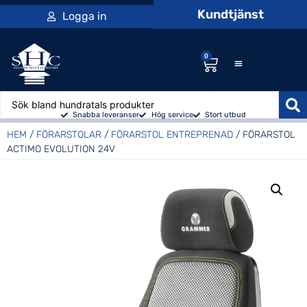
Kundtjänst
Logga in
0
Snabba leveranser
Hög service
Stort utbud
HEM
/
FÖRARSTOLAR
/
FÖRARSTOL ENTREPRENAD
/ FÖRARSTOL
ACTIMO EVOLUTION 24V