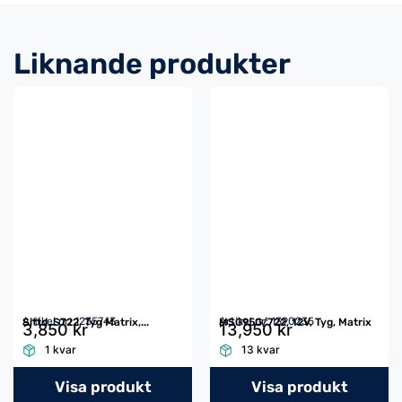
Liknande produkter
Artikel nr: 1235743
Artikel nr: 1390235
Sittd. S722, Tyg Matrix,...
MSG95G/722, 12V, Tyg, Matrix
3,850 kr
13,950 kr
1 kvar
13 kvar
Visa produkt
Visa produkt