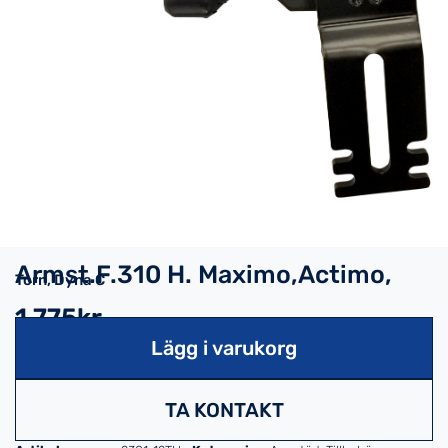
Armst.F.310 H. Maximo,Actimo,
Torn, Dyna C
1,775kr
Lägg i varukorg
TA KONTAKT