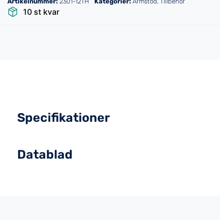
Artikelnummer:
2301-12TH
Kategorier:
Armstöd
,
Tillbehör
10 st kvar
Specifikationer
Datablad