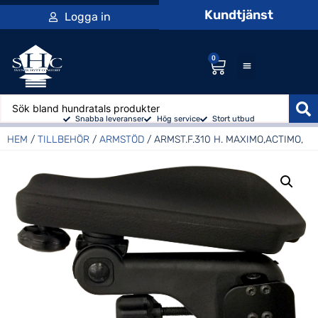
Kundtjänst
Logga in
0
Snabba leveranser
Hög service
Stort utbud
HEM
/
TILLBEHÖR
/
ARMSTÖD
/ ARMST.F.310 H. MAXIMO,ACTIMO,