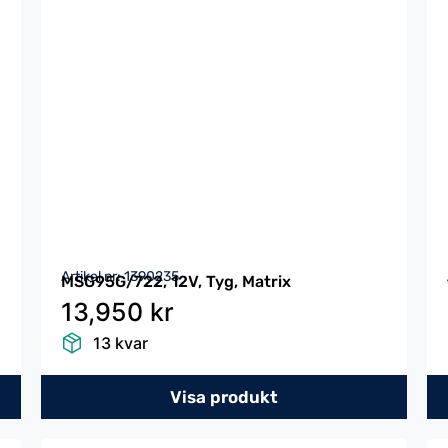
Artikel nr: 1390235
MSG95G/722, 12V, Tyg, Matrix
13,950 kr
13 kvar
Visa produkt