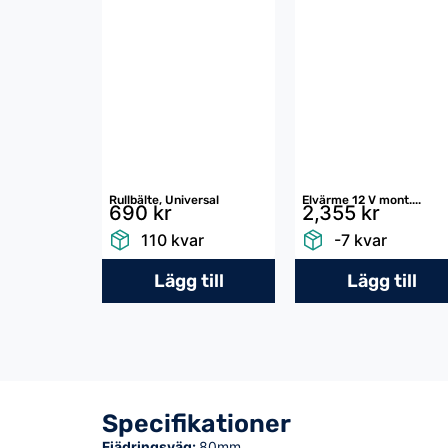
Rullbälte, Universal
Elvärme 12 V mont....
690 kr
2,355 kr
110 kvar
-7 kvar
Lägg till
Lägg till
Specifikationer
Fjädringsväg:
80mm