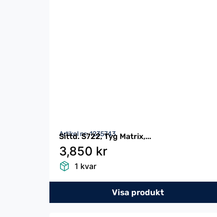
Artikel nr: 1235743
Sittd. S722, Tyg Matrix,...
3,850 kr
1 kvar
Visa produkt