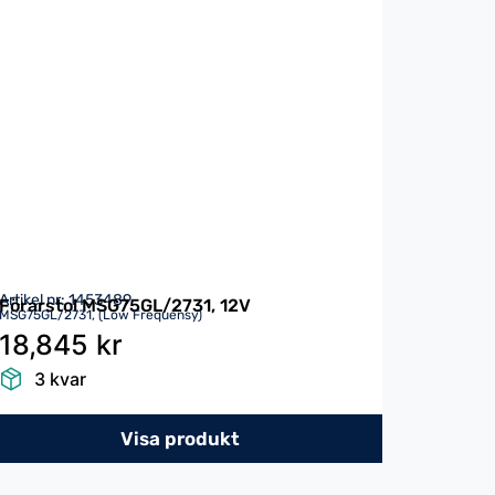
Artikel nr: 1453489
Förarstol MSG75GL/2731, 12V
MSG75GL/2731, (Low Frequensy)
18,845 kr
3 kvar
Visa produkt