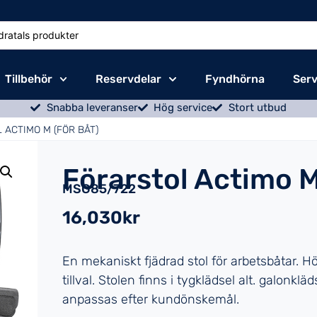
Tillbehör
Reservdelar
Fyndhörna
Serv
Snabba leveranser
Hög service
Stort utbud
 ACTIMO M (FÖR BÅT)
Förarstol Actimo M
MSG85/722
16,030kr
En mekaniskt fjädrad stol för arbetsbåtar. 
tillval. Stolen finns i tygklädsel alt. galonkl
anpassas efter kundönskemål.