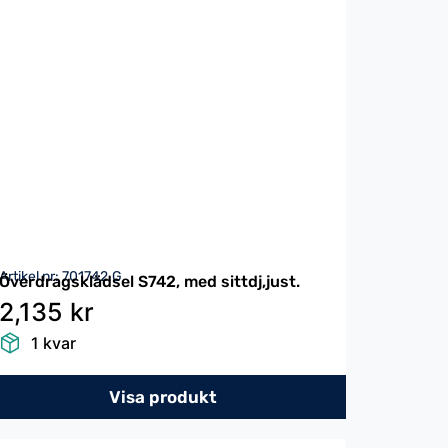
Artikel nr: 701742.G
Överdragsklädsel S742, med sittdj,just.
2,135 kr
1 kvar
Visa produkt