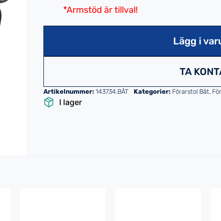
*Armstöd är tillval!
Lägg i var
TA KONT
Artikelnummer:
143734.BÅT
Kategorier:
Förarstol Båt
,
För
I lager