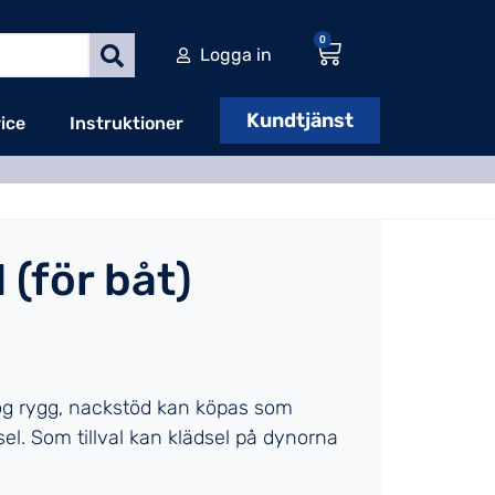
0
Logga in
Kundtjänst
ice
Instruktioner
 (för båt)
Hög rygg, nackstöd kan köpas som
ädsel. Som tillval kan klädsel på dynorna