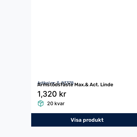
Artikel nr: 3-83378
Armstödsfäste Max.& Act. Linde
1,320 kr
20 kvar
Visa produkt