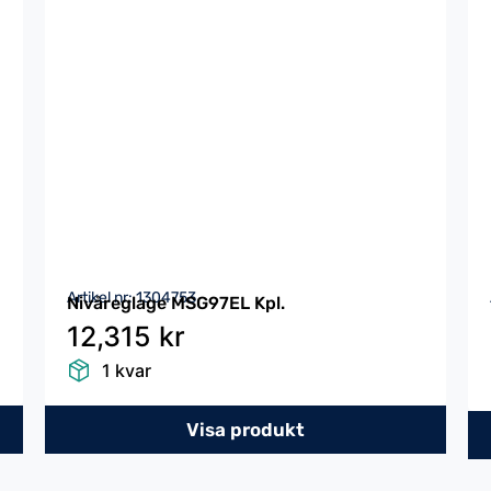
Artikel nr: 1304753
Nivåreglage MSG97EL Kpl.
12,315 kr
1 kvar
Visa produkt