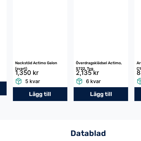
Nackstöd Actimo Galon
Överdragsklädsel Actimo,
A
(svart)
S722, Tyg
C1
1,350 kr
2,135 kr
8
5 kvar
6 kvar
Lägg till
Lägg till
Datablad