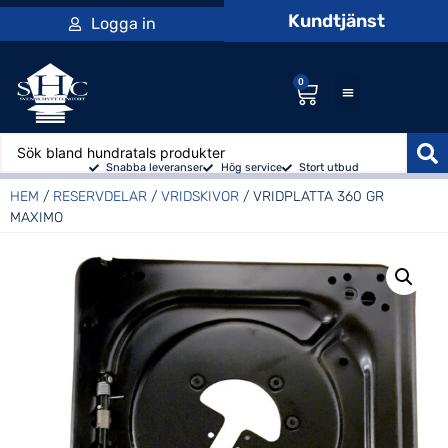
Kundtjänst
Logga in
0
Snabba leveranser
Hög service
Stort utbud
HEM
/
RESERVDELAR
/
VRIDSKIVOR
/ VRIDPLATTA 360 GR
MAXIMO