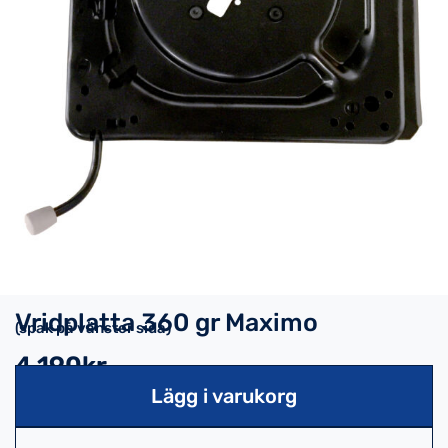
Vridplatta 360 gr Maximo
(spak på vänster sida)
4,190kr
Lägg i varukorg