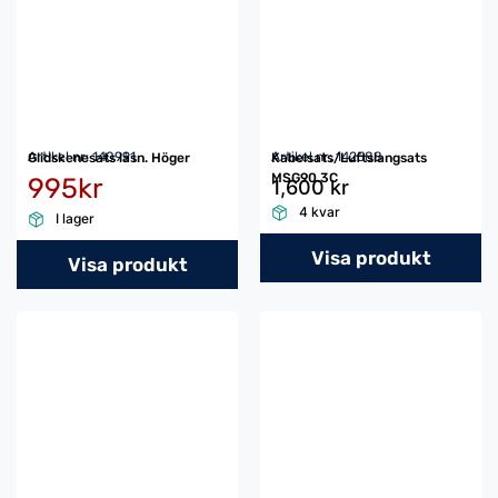
Artikel nr: 140991
Artikel nr: 142588
Glidskenesats låsn. Höger
Kabelsats/Luftslangsats
MSG90.3C
995kr
1,600 kr
4 kvar
I lager
Visa produkt
Visa produkt