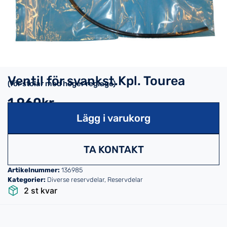
Ventil för svankst.Kpl. Tourea
(för stolar med höger reglage)
1,960kr
Lägg i varukorg
TA KONTAKT
Artikelnummer:
136985
Kategorier:
Diverse reservdelar
,
Reservdelar
2 st kvar