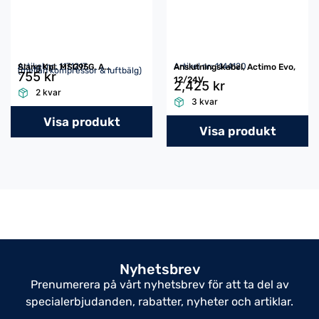
Artikel nr: 1171217
Artikel nr: 1144120
Slang Kpl. MSG95G, A...
Anslutningskabel, Actimo Evo,
(mellan kompressor & luftbälg)
755 kr
12/24V
2,425 kr
2 kvar
3 kvar
Visa produkt
Visa produkt
Nyhetsbrev
Prenumerera på vårt nyhetsbrev för att ta del av
specialerbjudanden, rabatter, nyheter och artiklar.