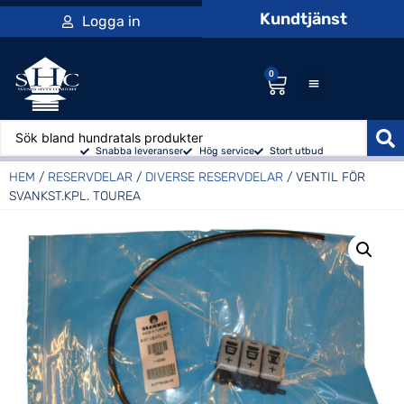
Kundtjänst
Logga in
0
Snabba leveranser
Hög service
Stort utbud
HEM
/
RESERVDELAR
/
DIVERSE RESERVDELAR
/ VENTIL FÖR
SVANKST.KPL. TOUREA