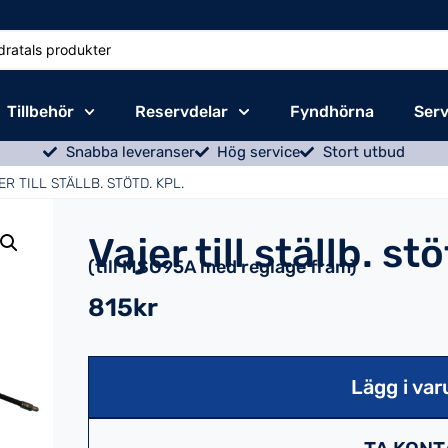
Tillbehör
Reservdelar
Fyndhörna
Serv
Snabba leveranser
Hög service
Stort utbud
ER TILL STÄLLB. STÖTD. KPL.
Vajer till ställb. stö
(till MSG95A med reglage fram)
815kr
Lägg i var