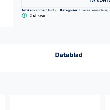
TA KONT
Artikelnummer:
142158
Kategorier:
Diverse reservdelar
,
2 st kvar
Datablad