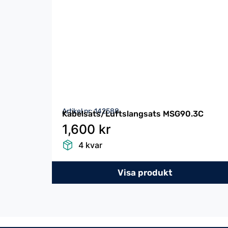
Artikel nr: 142588
Kabelsats/Luftslangsats MSG90.3C
1,600 kr
4 kvar
Visa produkt