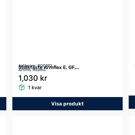
Artikel nr: 800192
Stolsfäste Armflex E, GF,...
Actimo, Maximo
1,030 kr
1 kvar
Visa produkt