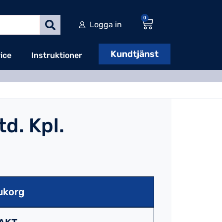
0
Logga in
Kundtjänst
ice
Instruktioner
td. Kpl.
ukorg