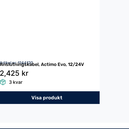
Artikel nr: 1144120
Anslutningskabel, Actimo Evo, 12/24V
2,425 kr
3 kvar
Visa produkt