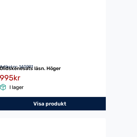
Artikel nr: 140991
Glidskenesats låsn. Höger
995kr
I lager
Visa produkt