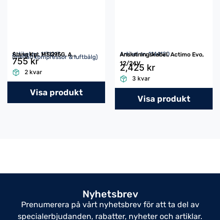
Artikel nr: 1171217
Artikel nr: 1144120
Slang Kpl. MSG95G, A...
Anslutningskabel, Actimo Evo,
(mellan kompressor & luftbälg)
755 kr
12/24V
2,425 kr
2 kvar
3 kvar
Visa produkt
Visa produkt
Nyhetsbrev
Prenumerera på vårt nyhetsbrev för att ta del av
specialerbjudanden, rabatter, nyheter och artiklar.