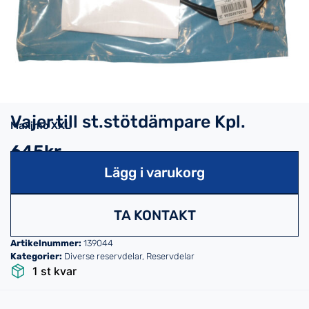
Vajer till st.stötdämpare Kpl.
Maximo XXL
645kr
Lägg i varukorg
TA KONTAKT
Artikelnummer:
139044
Kategorier:
Diverse reservdelar
,
Reservdelar
1 st kvar