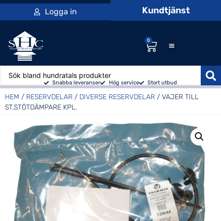
Kundtjänst
Logga in
0
Snabba leveranser
Hög service
Stort utbud
HEM
/
RESERVDELAR
/
DIVERSE RESERVDELAR
/ VAJER TILL
ST.STÖTDÄMPARE KPL.