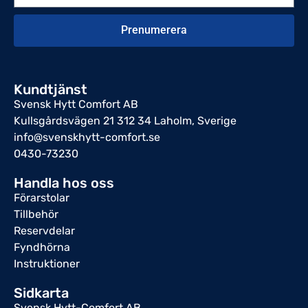
Prenumerera
Kundtjänst
Svensk Hytt Comfort AB
Kullsgårdsvägen 21 312 34 Laholm, Sverige
info@svenskhytt-comfort.se
0430-73230
Handla hos oss
Förarstolar
Tillbehör
Reservdelar
Fyndhörna
Instruktioner
Sidkarta
Svensk Hytt-Comfort AB