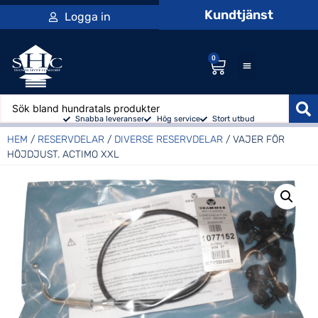
Kundtjänst
Logga in
0
Snabba leveranser
Hög service
Stort utbud
HEM
/
RESERVDELAR
/
DIVERSE RESERVDELAR
/ VAJER FÖR
HÖJDJUST. ACTIMO XXL