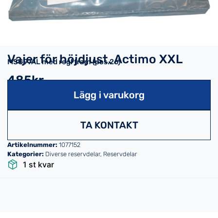
Vajer för höjdjust. Actimo XXL
MSG97AL med regl fram (pos.26)
485kr
Lägg i varukorg
TA KONTAKT
Artikelnummer:
1077152
Kategorier:
Diverse reservdelar
,
Reservdelar
1 st kvar