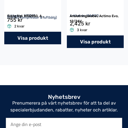
Artikel nr: 1171217
Artikel nr: 1144120
Slang Kpl. MSG95G, A...
Anslutningskabel, Actimo Evo,
(mellan kompressor & luftbälg)
755 kr
12/24V
2,425 kr
2 kvar
3 kvar
Visa produkt
Visa produkt
Nyhetsbrev
Prenumerera på vårt nyhetsbrev för att ta del av
specialerbjudanden, rabatter, nyheter och artiklar.