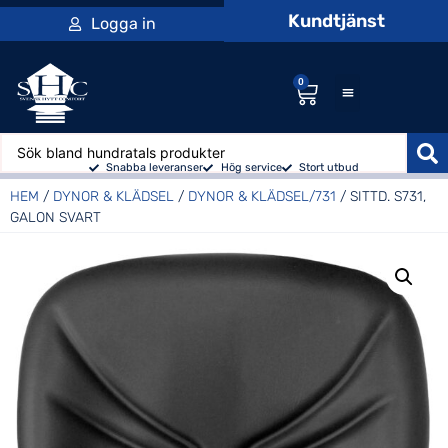
Kundtjänst
Logga in
0
Snabba leveranser
Hög service
Stort utbud
HEM
/
DYNOR & KLÄDSEL
/
DYNOR & KLÄDSEL/731
/ SITTD. S731,
GALON SVART