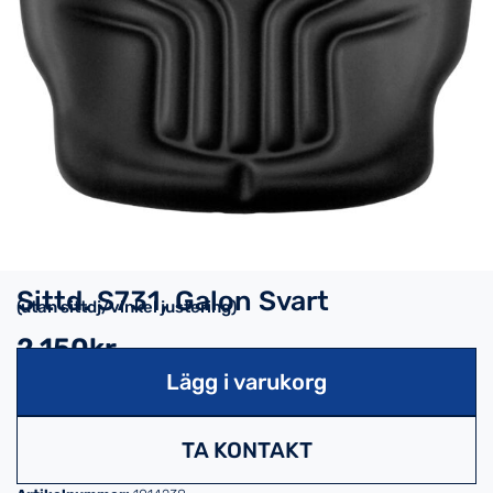
Sittd. S731, Galon Svart
(utan sittdj/vinkel justering)
2,150kr
Lägg i varukorg
TA KONTAKT