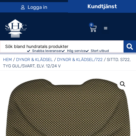
Kundtjänst
Logga in
0
Snabba leveranser
Hög service
Stort utbud
HEM
/
DYNOR & KLÄDSEL
/
DYNOR & KLÄDSEL/722
/ SITTD. S722,
TYG GUL/SVART, ELV. 12/24 V