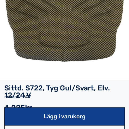
Sittd. S722, Tyg Gul/Svart, Elv.
12/24 V
med elv. 24V
4,225kr
Lägg i varukorg