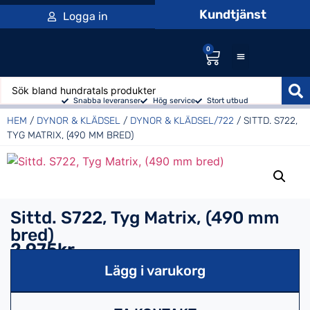
Kundtjänst
Logga in
0
Snabba leveranser
Hög service
Stort utbud
HEM
/
DYNOR & KLÄDSEL
/
DYNOR & KLÄDSEL/722
/ SITTD. S722,
TYG MATRIX, (490 MM BRED)
Sittd. S722, Tyg Matrix, (490 mm
bred)
2,975kr
Lägg i varukorg