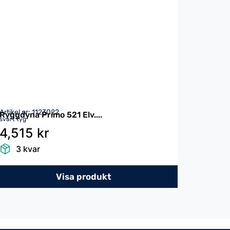
Artikel nr: 1123022
Ryggdyna Primo 521 Elv....
svart tyg
4,515 kr
3 kvar
Visa produkt