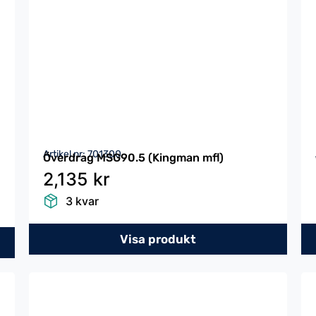
Artikel nr: 701300
Överdrag MSG90.5 (Kingman mfl)
2,135 kr
3 kvar
Visa produkt