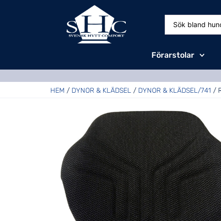
Förarstolar
HEM
/
DYNOR & KLÄDSEL
/
DYNOR & KLÄDSEL/741
/ 