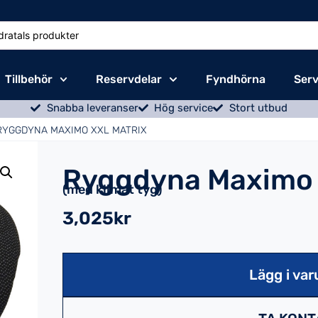
Tillbehör
Reservdelar
Fyndhörna
Serv
Snabba leveranser
Hög service
Stort utbud
RYGGDYNA MAXIMO XXL MATRIX
Ryggdyna Maximo 
(med klimat tyg)
3,025kr
Lägg i var