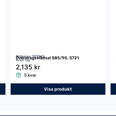
Artikel nr: 701242
Överdragsklädsel S85/90, S721
Svart Tyg
2,135 kr
5 kvar
Visa produkt