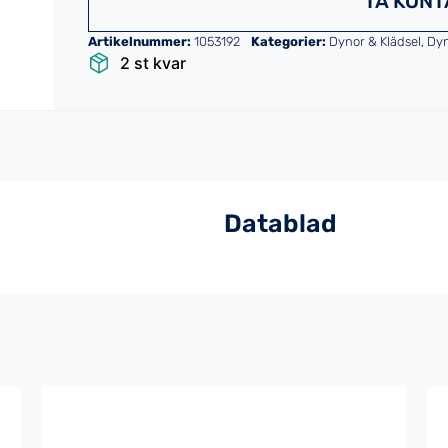
TA KONT
Artikelnummer:
1053192
Kategorier:
Dynor & Klädsel
,
Dyn
2 st kvar
Datablad