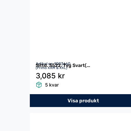
Artikel nr: 1093660
Sittd. S522, Tyg Svart(...
(Primo XXM & XXL)
3,085 kr
5 kvar
Visa produkt