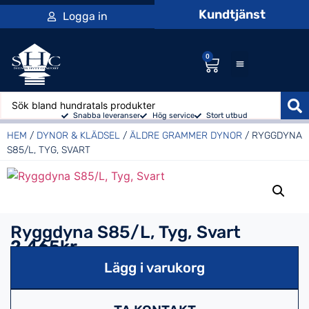
Kundtjänst
Logga in
0
Snabba leveranser
Hög service
Stort utbud
HEM
/
DYNOR & KLÄDSEL
/
ÄLDRE GRAMMER DYNOR
/ RYGGDYNA
S85/L, TYG, SVART
Ryggdyna S85/L, Tyg, Svart
2,465kr
Lägg i varukorg