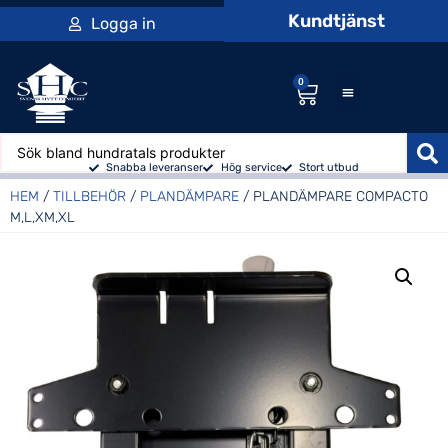
Kundtjänst
Logga in
0
Snabba leveranser
Hög service
Stort utbud
HEM
/
TILLBEHÖR
/
PLANDÄMPARE
/ PLANDÄMPARE COMPACTO
M,L,XM,XL