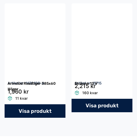
Artikel nr: 1430108-A
Artikel nr: 15715
Armstöd Roadtiger 385x60
Elvärme 12 V
2,215 kr
Höger
1,960 kr
160 kvar
11 kvar
Visa produkt
Visa produkt