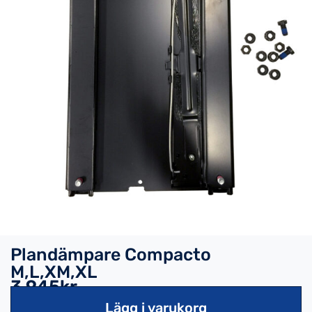
Plandämpare Compacto
M,L,XM,XL
3,945kr
Lägg i varukorg