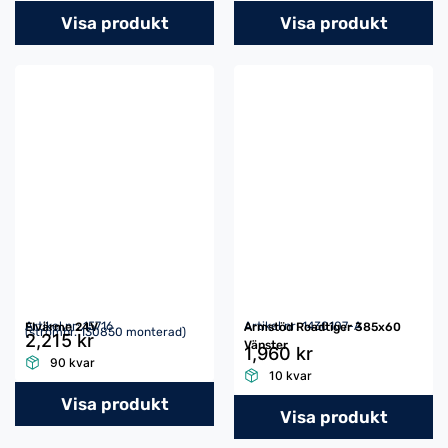
Visa produkt
Visa produkt
Artikel nr: 15716
Artikel nr: 1430107-A
Elvärme 24V
Armstöd Roadtiger 385x60
(strömbr. 130850 monterad)
2,215 kr
Vänster
1,960 kr
90 kvar
10 kvar
Visa produkt
Visa produkt