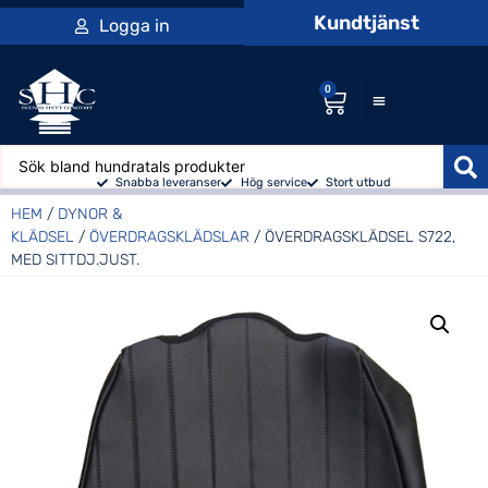
Kundtjänst
Logga in
0
Snabba leveranser
Hög service
Stort utbud
HEM
/
DYNOR &
KLÄDSEL
/
ÖVERDRAGSKLÄDSLAR
/ ÖVERDRAGSKLÄDSEL S722,
MED SITTDJ.JUST.