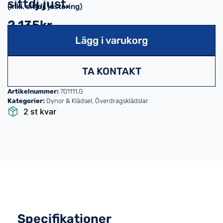
sittdj.just.
(inkl. sittdj. justering)
2,135kr
Lägg i varukorg
TA KONTAKT
Artikelnummer:
701111.G
Kategorier:
Dynor & Klädsel
,
Överdragsklädslar
2 st kvar
Specifikationer