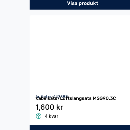
Visa produkt
Artikel nr: 142588
Kabelsats/Luftslangsats MSG90.3C
1,600 kr
4 kvar