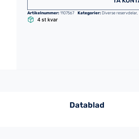
TA KONT
Artikelnummer:
1107567
Kategorier:
Diverse reservdelar
,
4 st kvar
Datablad