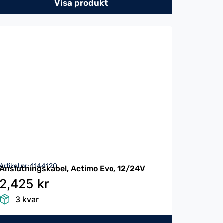
Visa produkt
Artikel nr: 1144120
Anslutningskabel, Actimo Evo, 12/24V
2,425 kr
3 kvar