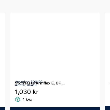
Artikel nr: 800192
Stolsfäste Armflex E, GF,...
Actimo, Maximo
1,030 kr
1 kvar