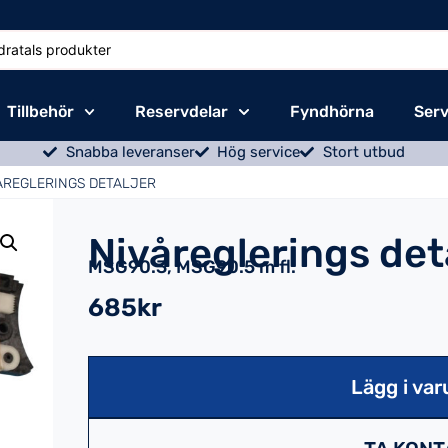
Tillbehör
Reservdelar
Fyndhörna
Serv
Snabba leveranser
Hög service
Stort utbud
ÅREGLERINGS DETALJER
Nivåreglerings det
MSG90.3, MSG90.5 m fl.
685kr
Lägg i var