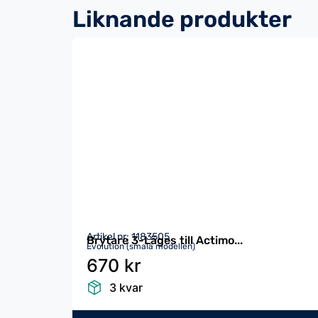
Liknande produkter
Artikel nr: 1183505
Brytare 3-Läges till Actimo...
Evolution (smala modellen)
670 kr
3 kvar