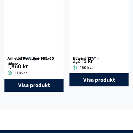
Artikel nr: 1430108-A
Artikel nr: 15715
Armstöd Roadtiger 385x60
Elvärme 12 V
2,215 kr
Höger
1,960 kr
160 kvar
11 kvar
Visa produkt
Visa produkt