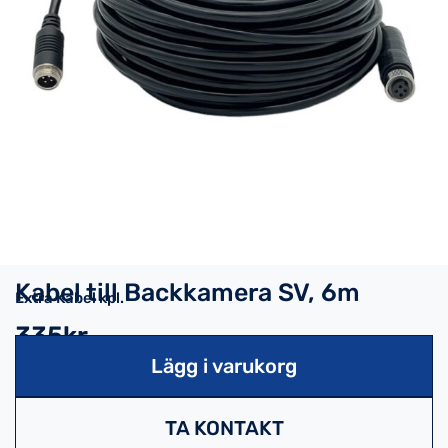
Kabel till Backkamera SV, 6m
Extra Kabel kpl.
335kr
Lägg i varukorg
TA KONTAKT