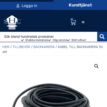
Kundtjänst
Logga in
0
Snabba leveranser
Hög service
Stort utbud
HEM
/
TILLBEHÖR
/
BACKKAMERA
/ KABEL TILL BACKKAMERA SV,
6M