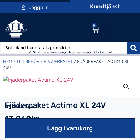
Kundtjänst
Logga in
0
Snabba leveranser
Hög service
Stort utbud
HEM
/
TILLBEHÖR
/
FJÄDERPAKET
/ FJÄDERPAKET ACTIMO XL
24V
Fjäderpaket Actimo XL 24V
MSG95A 24 V
13,860kr
Lägg i varukorg