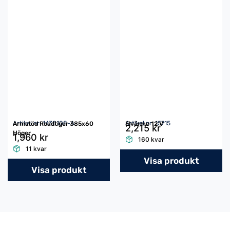
Artikel nr: 1430108-A
Artikel nr: 15715
Armstöd Roadtiger 385x60
Elvärme 12 V
2,215 kr
Höger
1,960 kr
160 kvar
11 kvar
Visa produkt
Visa produkt