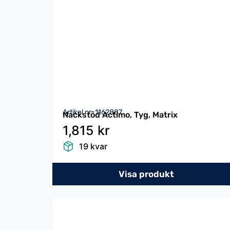
Artikel nr: 1162887
Nackstöd Actimo, Tyg, Matrix
1,815 kr
19 kvar
Visa produkt