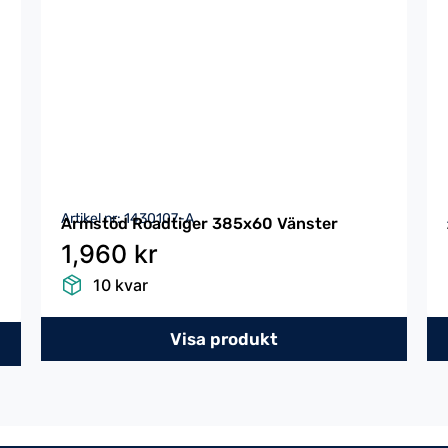
Artikel nr: 1430107-A
Armstöd Roadtiger 385x60 Vänster
1,960 kr
10 kvar
Visa produkt