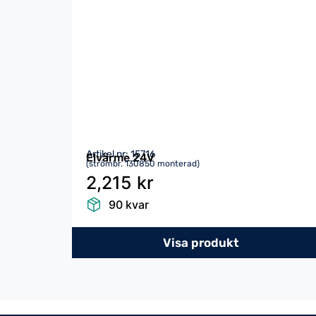
Artikel nr: 15716
Elvärme 24V
(strömbr. 130850 monterad)
2,215 kr
90 kvar
Visa produkt