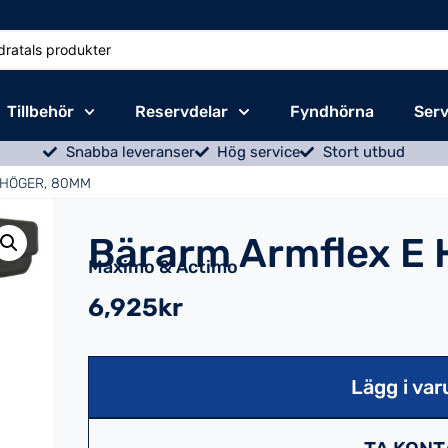
Tillbehör
Reservdelar
Fyndhörna
Serv
Snabba leveranser
Hög service
Stort utbud
 HÖGER, 80MM
Bärarm Armflex E
Maximo & Actimo
6,925kr
Lägg i var