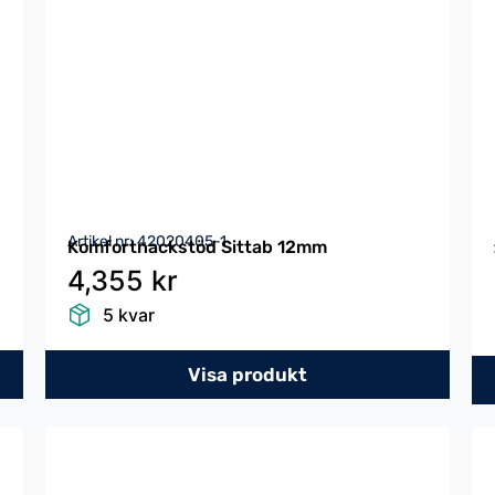
Artikel nr: 42020405-1
Komfortnackstöd Sittab 12mm
4,355 kr
5 kvar
Visa produkt