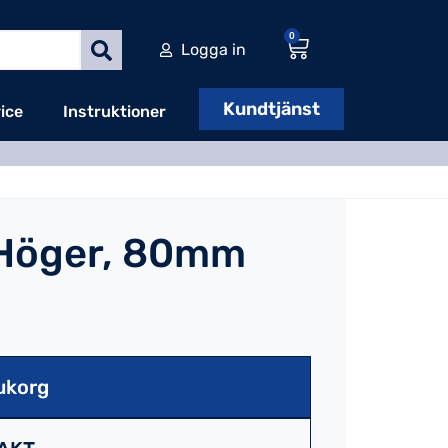
0
Logga in
Kundtjänst
ice
Instruktioner
 Höger, 80mm
ukorg