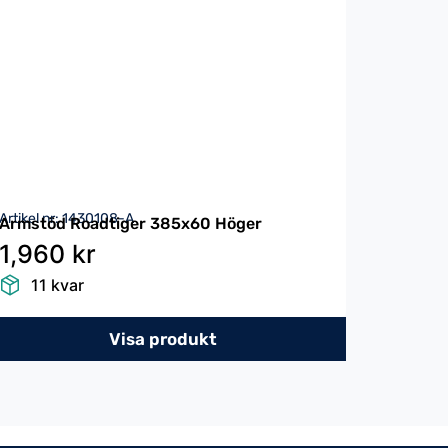
Artikel nr: 1430108-A
Armstöd Roadtiger 385x60 Höger
1,960 kr
11 kvar
Visa produkt