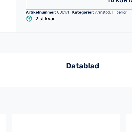
TA KONT
Artikelnummer:
800171
Kategorier:
Armstöd
,
Tillbehör
2 st kvar
Datablad