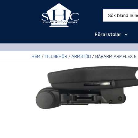
Förarstolar
HEM
/
TILLBEHÖR
/
ARMSTÖD
/ BÄRARM ARMFLEX E