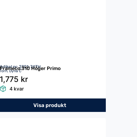
Artikel nr: 2301-74TH
Frameco.310 Höger Primo
Torn, Dyna C
1,775 kr
4 kvar
Visa produkt