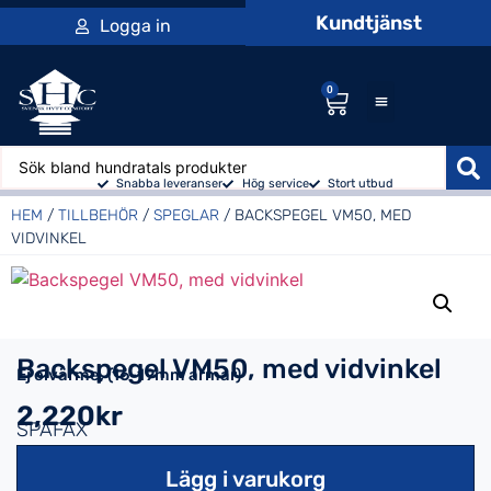
Kundtjänst
Logga in
0
Snabba leveranser
Hög service
Stort utbud
HEM
/
TILLBEHÖR
/
SPEGLAR
/ BACKSPEGEL VM50, MED
VIDVINKEL
Backspegel VM50, med vidvinkel
Ej elvärme, (16-19mm armar)
2,220kr
SPAFAX
Lägg i varukorg